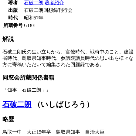
著者
石破二朗
著者紹介
出版
石破二朗回想録刊行会
時代
昭和57年
所蔵番号
GD01
解説
石破二朗氏の生い立ちから、官僚時代、戦時中のこと、建設
省時代、鳥取県知事時代、参議院議員時代の思い出を様々な
方に寄稿いただいて編集された回顧録である。
同窓会所蔵関係書籍
『知事「石破二朗」』
石破二朗
（いしばじろう）
略歴
鳥取一中 大正15年卒 鳥取県知事 自治大臣