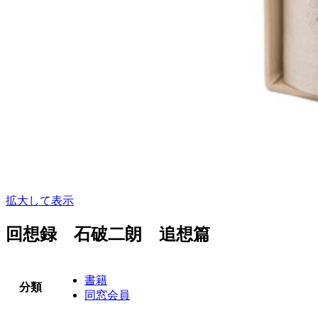
拡大して表示
回想録 石破二朗 追想篇
書籍
分類
同窓会員