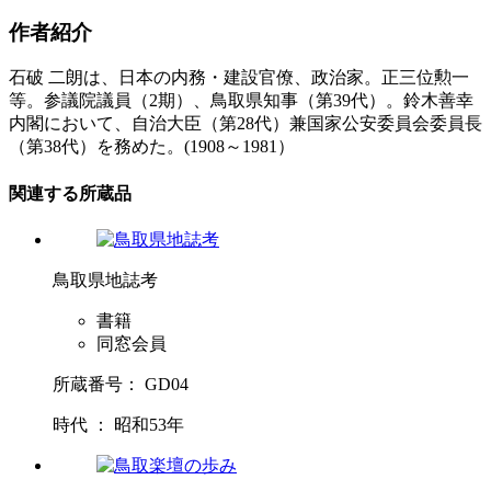
作者紹介
石破 二朗は、日本の内務・建設官僚、政治家。正三位勲一
等。参議院議員（2期）、鳥取県知事（第39代）。鈴木善幸
内閣において、自治大臣（第28代）兼国家公安委員会委員長
（第38代）を務めた。(1908～1981）
関連する所蔵品
鳥取県地誌考
書籍
同窓会員
所蔵番号： GD04
時代 ： 昭和53年