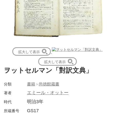
拡大して表示
拡大して表示
ヲットセルマン「對訳文典」
分類
書籍
尚徳館蔵書
エミール・オットー
著者
明治3年
時代
GS17
所蔵番号