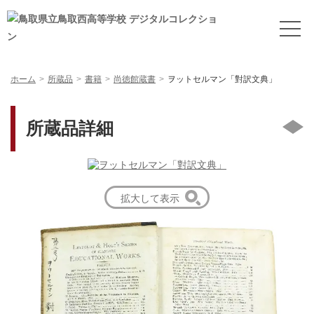
ホーム
所蔵品
書籍
尚徳館蔵書
ヲットセルマン「對訳文典」
所蔵品詳細
拡大して表示