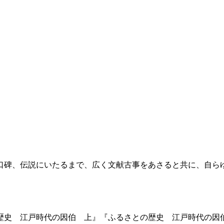
口碑、伝説にいたるまで、広く文献古事をあさると共に、自ら
。
歴史 江戸時代の因伯 上』『ふるさとの歴史 江戸時代の因