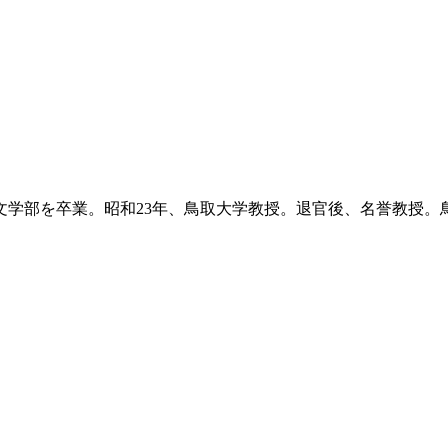
学文学部を卒業。昭和23年、鳥取大学教授。退官後、名誉教授