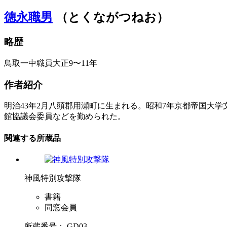
徳永職男
（とくながつねお）
略歴
鳥取一中職員大正9〜11年
作者紹介
明治43年2月八頭郡用瀬町に生まれる。昭和7年京都帝国大
館協議会委員などを勤められた。
関連する所蔵品
神風特別攻撃隊
書籍
同窓会員
所蔵番号： GD03