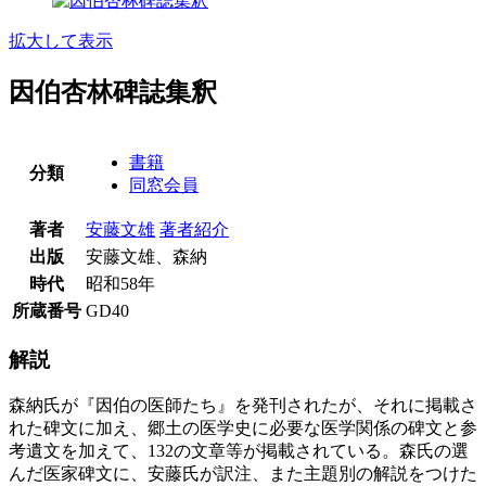
拡大して表示
因伯杏林碑誌集釈
書籍
分類
同窓会員
著者
安藤文雄
著者紹介
出版
安藤文雄、森納
時代
昭和58年
所蔵番号
GD40
解説
森納氏が『因伯の医師たち』を発刊されたが、それに掲載さ
れた碑文に加え、郷土の医学史に必要な医学関係の碑文と参
考遺文を加えて、132の文章等が掲載されている。森氏の選
んだ医家碑文に、安藤氏が訳注、また主題別の解説をつけた