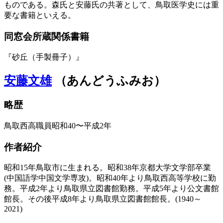
ものである。森氏と安藤氏の共著として、鳥取医学史には重
要な書籍といえる。
同窓会所蔵関係書籍
『砂丘（手製冊子）』
安藤文雄
（あんどうふみお）
略歴
鳥取西高職員昭和40〜平成2年
作者紹介
昭和15年鳥取市に生まれる。昭和38年京都大学文学部卒業
(中国語学中国文学専攻)。昭和40年より鳥取西高等学校に勤
務。平成2年より鳥取県立図書館勤務。平成5年より公文書館
館長。その後平成8年より鳥取県立図書館館長。(1940～
2021)