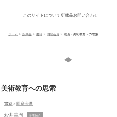
このサイトについて
所蔵品
お問い合わせ
ホーム
所蔵品
書籍
同窓会員
絵画・美術教育への思索
・美術教育への思索
書籍
同窓会員
船井美周
著者紹介