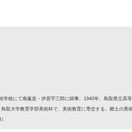
術学校にて南薫造・伊原宇三郎に師事。1940年、鳥取県立高
年より鳥取大学教育学部美術科で、美術教育に専念する。郷土の
3）