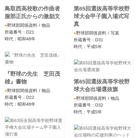
鳥取西高校歌の作曲者
第65回選抜高等学校野
服部正氏からの激励文
球大会甲子園入場式写
真
野球部関係資料
物品
所蔵番号：D21
野球部関係資料
写真
時代：昭和48年
所蔵番号：D31
時代：平成5年
『野球の先生 芝田茂
雄』書物
第65回選抜高等学校野
球大会出場選抜旗
野球部関係資料
物品
所蔵番号：D22
野球部関係資料
物品
時代：昭和48年
所蔵番号：D32
時代：平成5年