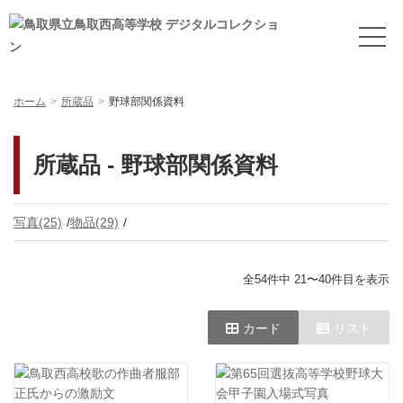
ホーム
所蔵品
野球部関係資料
所蔵品 - 野球部関係資料
写真(25)
物品(29)
全54件中 21〜40件目を表示
カード
リスト