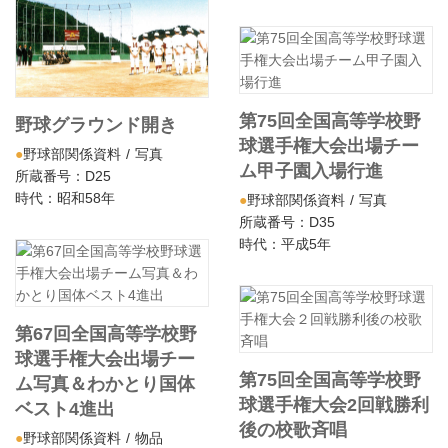
第75回全国高等学校野
野球グラウンド開き
球選手権大会出場チー
野球部関係資料
写真
ム甲子園入場行進
所蔵番号：D25
時代：昭和58年
野球部関係資料
写真
所蔵番号：D35
時代：平成5年
第67回全国高等学校野
球選手権大会出場チー
第75回全国高等学校野
ム写真＆わかとり国体
球選手権大会2回戦勝利
ベスト4進出
後の校歌斉唱
野球部関係資料
物品