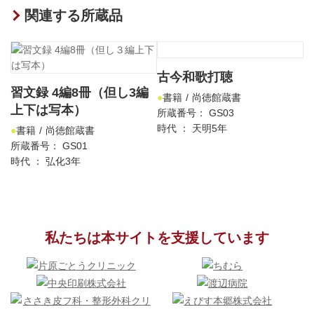
関連する所蔵品
古今和歌打聴
習文録 4編8冊（但し3編
書籍
尚徳館蔵書
上下は写本）
所蔵番号： GS03
時代 ： 天明5年
書籍
尚徳館蔵書
所蔵番号： GS01
時代 ： 弘化3年
私たちは本サイトを支援しています