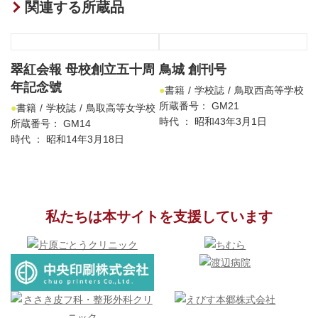
関連する所蔵品
翠紅会報 母校創立五十周
鳥城 創刊号
年記念號
書籍
学校誌
鳥取西高等学校
所蔵番号： GM21
書籍
学校誌
鳥取高等女学校
時代 ： 昭和43年3月1日
所蔵番号： GM14
時代 ： 昭和14年3月18日
私たちは本サイトを支援しています