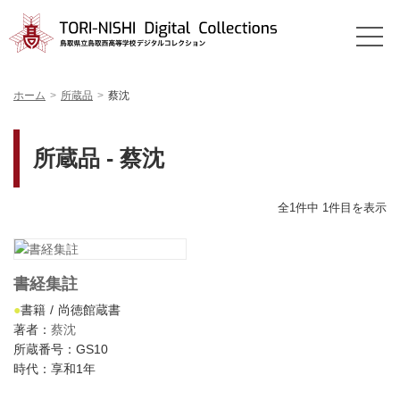
ホーム
所蔵品
蔡沈
所蔵品 - 蔡沈
全1件中 1件目を表示
書経集註
書籍
尚徳館蔵書
著者：
蔡沈
所蔵番号：GS10
時代：享和1年