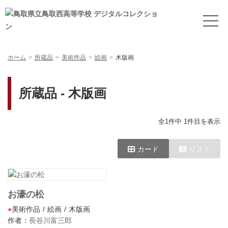
ホーム
所蔵品
美術作品
絵画
木版画
所蔵品 - 木版画
全1件中 1件目を表示
カード
リスト
お濠の松
美術作品
絵画
木版画
作者：
長谷川富三郎