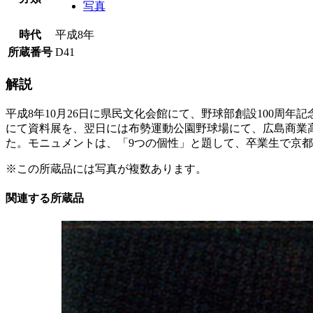
写真
時代
平成8年
所蔵番号
D41
解説
平成8年10月26日に県民文化会館にて、野球部創設100
にて資料展を、翌日には布勢運動公園野球場にて、広島商業高
た。モニュメントは、「9つの個性」と題して、卒業生で京都
※この所蔵品には写真が複数あります。
関連する所蔵品