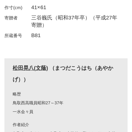
41×61
作寸(cm)
三谷巍氏（昭和37年卒）（平成27年
寄贈者
寄贈）
B81
所蔵番号
松田晃八(文蔭)
（まつだこうはち（あやか
げ））
略歴
鳥取西高職員昭和27～37年
一水会々員
作者紹介