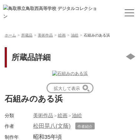
ホーム
所蔵品
美術作品
絵画
油絵
石組みのある浜
所蔵品詳細
拡大して表示
石組みのある浜
分類
美術作品
絵画
油絵
松田晃八(文蔭)
作者
作者紹介
昭和35年頃
制作年