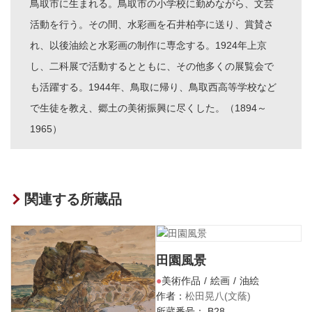
鳥取市に生まれる。鳥取市の小学校に勤めながら、文芸
活動を行う。その間、水彩画を石井柏亭に送り、賞賛さ
れ、以後油絵と水彩画の制作に専念する。1924年上京
し、二科展で活動するとともに、その他多くの展覧会で
も活躍する。1944年、鳥取に帰り、鳥取西高等学校など
で生徒を教え、郷土の美術振興に尽くした。（1894～
1965）
関連する所蔵品
田園風景
美術作品
絵画
油絵
作者：
松田晃八(文蔭)
所蔵番号： B28