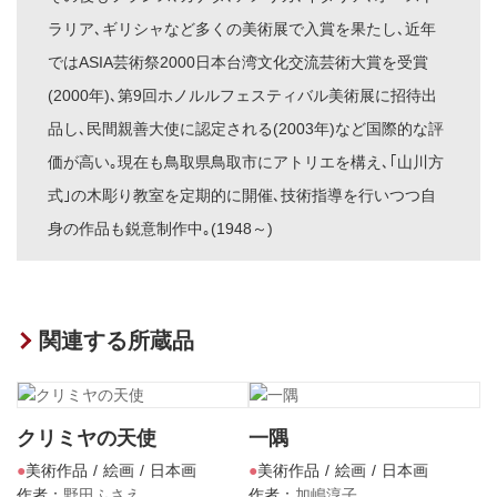
ラリア､ギリシャなど多くの美術展で入賞を果たし､近年
ではASIA芸術祭2000日本台湾文化交流芸術大賞を受賞
(2000年)､第9回ホノルルフェスティバル美術展に招待出
品し､民間親善大使に認定される(2003年)など国際的な評
価が高い｡現在も鳥取県鳥取市にアトリエを構え､｢山川方
式｣の木彫り教室を定期的に開催､技術指導を行いつつ自
身の作品も鋭意制作中｡(1948～)
関連する所蔵品
クリミヤの天使
一隅
美術作品
絵画
日本画
美術作品
絵画
日本画
作者：
野田ふさえ
作者：
加嶋淳子