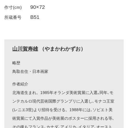
90×72
作寸(cm)
B51
所蔵番号
山川賀寿雄
（やまかわかずお）
略歴
鳥取在住・日本画家
作者紹介
北海道生まれ。1985年オランダ美術賞展に入選｡同年､モ
ンテカルロ現代芸術国際グランプリに入選し､モナコ王室
(レニエ3世)より招待を受ける。1988年には､ソビエト美
術賞展にて入賞作品が美術展のポスターに採用される等､
その後もフランス､カナダ､アメリカ､イタリア､オースト