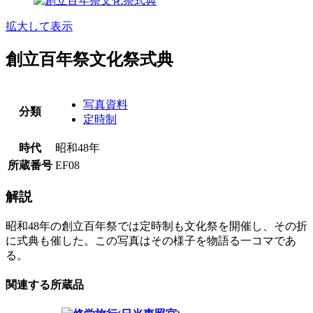
拡大して表示
創立百年祭文化祭式典
写真資料
分類
定時制
時代
昭和48年
所蔵番号
EF08
解説
昭和48年の創立百年祭では定時制も文化祭を開催し、その折
に式典も催した。この写真はその様子を物語る一コマであ
る。
関連する所蔵品