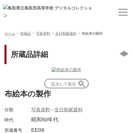
ホーム
所蔵品
写真資料
全日制家庭科
布絵本の製作
所蔵品詳細
拡大して表示
布絵本の製作
分類
写真資料
全日制家庭科
昭和50年代
時代
EE09
所蔵番号