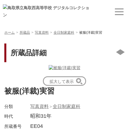
ホーム
所蔵品
写真資料
全日制家庭科
被服(洋裁)実習
所蔵品詳細
拡大して表示
被服(洋裁)実習
分類
写真資料
全日制家庭科
昭和31年
時代
EE04
所蔵番号