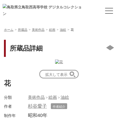
ホーム
所蔵品
美術作品
絵画
油絵
花
所蔵品詳細
拡大して表示
花
分類
美術作品
絵画
油絵
杉谷愛子
作者
作者紹介
昭和40年
制作年