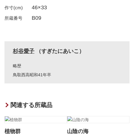
46×33
作寸(cm)
B09
所蔵番号
杉谷愛子
（すぎたにあいこ）
略歴
鳥取西高昭和41年卒
関連する所蔵品
植物群
山陰の海