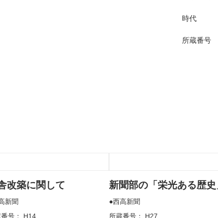
時代
所蔵番号
舎改築に関して
新聞部の「栄光ある歴史
高新聞
西高新聞
番号： H14
所蔵番号： H27