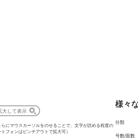
様々
拡大して表示
分類
さらにマウスカーソルをのせることで、文字が読める程度の
ートフォンはピンチアウトで拡大可）
号数/面数