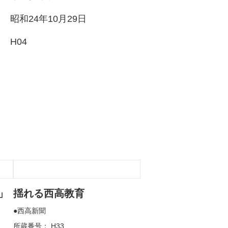
昭和24年10月29日
H04
」
揺れる西高教育
西高新聞
所蔵番号： H33