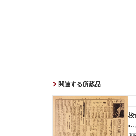
関連する所蔵品
校
西
所蔵