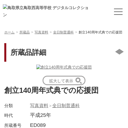
ホーム
所蔵品
写真資料
全日制普通科
創立140周年式典での応援団
所蔵品詳細
拡大して表示
創立140周年式典での応援団
分類
写真資料
全日制普通科
平成25年
時代
ED089
所蔵番号